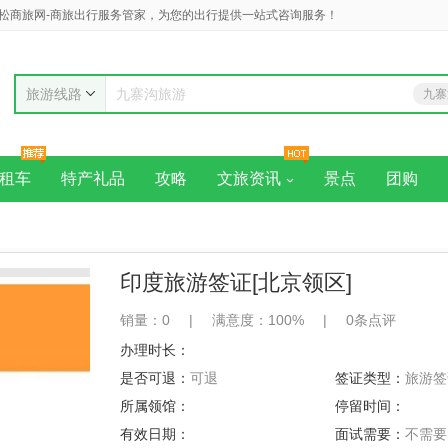
松商旅网-商旅出行服务管家，为您的出行提供一站式咨询服务！
旅游线路
九寨
九寨沟旅游
黄
租车
特产礼品
攻略
文旅资讯
景点
团购
印度旅游签证[北京领区]
销量：0
|
满意度：100%
|
0条点评
办理时长：
是否可退：
可退
签证类型：
旅游签
所属领馆：
停留时间：
有效日期：
面试需要：
不需要