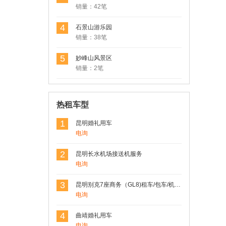
销量：42笔
4
石景山游乐园
销量：38笔
5
妙峰山风景区
销量：2笔
热租车型
1
昆明婚礼用车
电询
2
昆明长水机场接送机服务
电询
3
昆明别克7座商务（GL8)租车/包车/机场车站接送
电询
4
曲靖婚礼用车
电询