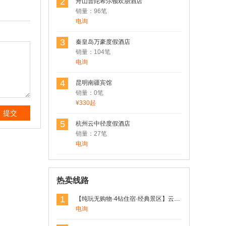
2
舟山普陀希尔顿欢朋酒店
销量：96笔
电询
3
秦皇岛万豪度假酒店
销量：104笔
电询
4
昆明南疆宾馆
销量：0笔
¥330起
提交
5
杭州云中径度假酒店
销量：27笔
电询
热卖线路
1
【纯玩无购物·4钻住宿·经典景区】云南昆明+丽江+大理+洱海+玉龙雪山4日3晚精品跟团游
电询