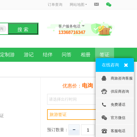
订单查询
网站地图
客户服务电话
沟
搜 索
13368716347
龙
定制游
游记
结伴
问答
相册
签证
在线咨询
商旅咨询客服
电询
优惠价：
供应商咨询
免费通话
旅游签证
证
官方微信
预订数量：
客服电话