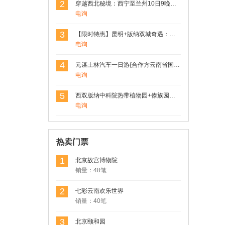
2
穿越西北秘境：西宁至兰州10日9晚深度游，青海湖、德令哈、敦煌、嘉峪关、张掖一网打尽
电询
3
【限时特惠】昆明+版纳双城奇遇：野象谷探险+原始森林徒步，4日3晚跟团游，尊享舒适住宿！
电询
4
元谋土林汽车一日游{合作方云南省国旅}
电询
5
西双版纳中科院热带植物园+傣族园一日游
电询
热卖门票
1
北京故宫博物院
销量：48笔
2
七彩云南欢乐世界
销量：40笔
3
北京颐和园