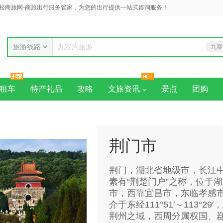
松商旅网-商旅出行服务管家，为您的出行提供一站式咨询服务！
旅游线路
九寨
九寨沟旅游
黄
租车
特产礼品
攻略
文旅资讯
景点
团购
荆门市
荆门，湖北省地级市，长江
素有“荆楚门户”之称，位于
市，西靠宜昌市，东临孝感
介于东经111°51′～113°29
荆州之域，西周分属权国、