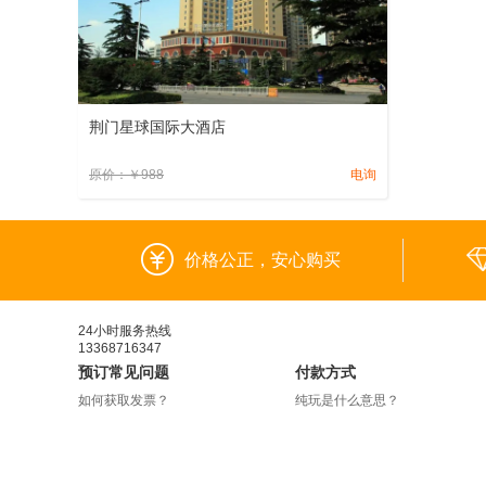
荆门星球国际大酒店
原价：
￥
988
电询
价格公正，安心购买
24小时服务热线
13368716347
预订常见问题
付款方式
如何获取发票？
纯玩是什么意思？