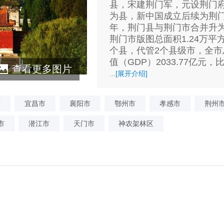
县，宋建荆门军，元设荆门
为县，新中国成立后续为荆门县
年，荆门县与荆门市合并升
荆门市版图总面积1.24万平
个县，代管2个县级市，全市总
值（GDP）2033.77亿元，比
查看更多图片
...
[展开介绍]
市
宜昌市
襄阳市
鄂州市
孝感市
荆州
市
潜江市
天门市
神农架林区