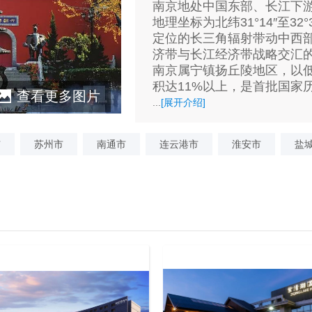
南京地处中国东部、长江下
地理坐标为北纬31°14″至32°
定位的长三角辐射带动中西
济带与长江经济带战略交汇的
南京属宁镇扬丘陵地区，以
积达11%以上，是首批国家
查看更多图片
...
[展开介绍]
市
苏州市
南通市
连云港市
淮安市
盐