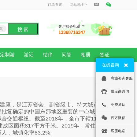
订单查询
网站地图
客户服务电话
沟
搜 索
13368716347
龙
定制游
游记
结伴
问答
相册
签证
在线咨询
商旅咨询客服
供应商咨询
、建康，是江苏省会、副省级市、特大城市、
免费通话
院批复确定的中国东部地区重要的中心城市、
合交通枢纽。截至2018年，全市下辖11个
官方微信
建成区面积817平方千米。2019年，常住人口
客服电话
2万人，城镇化率83.2%。