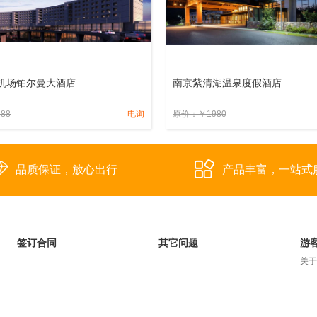
机场铂尔曼大酒店
南京紫清湖温泉度假酒店
588
电询
原价：
￥
1980
品质保证，放心出行
产品丰富，一站式
签订合同
其它问题
游
关于