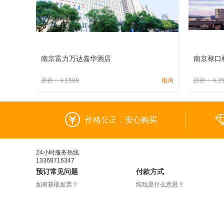
南京富力万达嘉华酒店
南京禄口
原价：
￥
1588
电询
原价：
￥
1
价格公正，安心购买
24小时服务热线
13368716347
预订常见问题
付款方式
如何获取发票？
纯玩是什么意思？