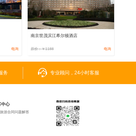
南京世茂滨江希尔顿酒店
电询
原价：
￥
1188
电询
服务
专业顾问，24小时客服
客中心
旅游合同问题解答