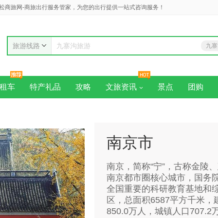
松商旅网-商旅出行服务管家，为您的出行提供一站式咨询服务！
旅游线路
九寨
九寨沟旅游
黄
租车
特产礼品
攻略
文旅资讯
景点
团购
南京市
南京，简称“宁”，古称金陵
南京都市圈核心城市，国务
全国重要的科研教育基地和综
区，总面积6587平方千米，
850.0万人，城镇人口707.