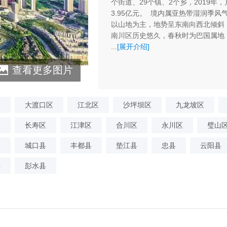
个街道、29个镇、2个乡，2019年，
3.95亿元。 境内属亚热带湿润季
以山地为主，地势呈东南向西北倾斜，境
南川区历史悠久，春秋时为巴国属地
...
[展开介绍]
查看更多图片
区
大渡口区
江北区
沙坪坝区
九龙坡区
区
长寿区
江津区
合川区
永川区
璧山
区
城口县
丰都县
垫江县
忠县
云阳县
县
彭水县