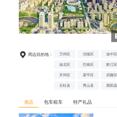
万州区
涪陵区
渝中
周边目的地：
渝北区
巴南区
黔江
开州区
梁平区
武隆
石柱县
秀山县
酉阳
酒店
包车租车
特产礼品