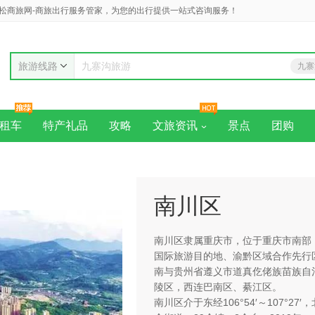
松商旅网-商旅出行服务管家，为您的出行提供一站式咨询服务！
旅游线路
九寨
九寨沟旅游
黄
租车
特产礼品
攻略
文旅资讯
景点
团购
南川区
南川区隶属重庆市，位于重庆市南部
国际旅游目的地、渝黔区域合作先行
南与贵州省遵义市道真仡佬族苗族自
陵区，西连巴南区、綦江区。
南川区介于东经106°54′～107°27′