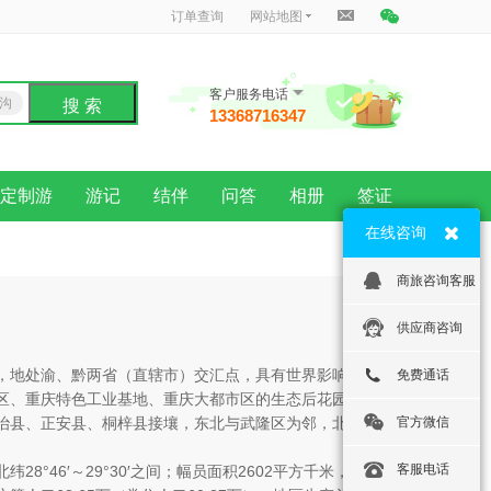
订单查询
网站地图
客户服务电话
沟
搜 索
13368716347
龙
定制游
游记
结伴
问答
相册
签证
在线咨询
商旅咨询客服
供应商咨询
，地处渝、黔两省（直辖市）交汇点，具有世界影响力的
免费通话
区、重庆特色工业基地、重庆大都市区的生态后花园。东
治县、正安县、桐梓县接壤，东北与武隆区为邻，北接涪
官方微信
客服电话
，北纬28°46′～29°30′之间；幅员面积2602平方千米，辖3