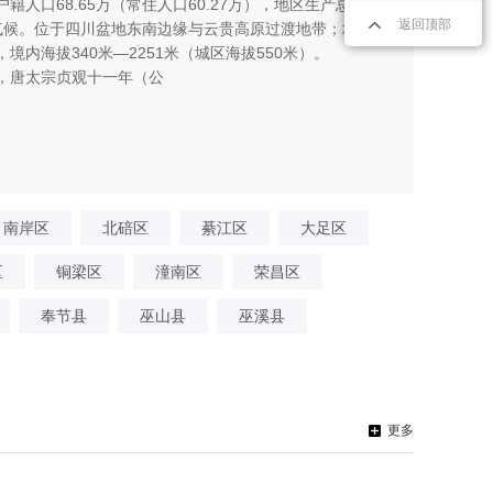
户籍人口68.65万（常住人口60.27万），地区生产总值33
返回顶部
风气候。位于四川盆地东南边缘与云贵高原过渡地带；地形
内海拔340米—2251米（城区海拔550米）。
，唐太宗贞观十一年（公
南岸区
北碚区
綦江区
大足区
区
铜梁区
潼南区
荣昌区
奉节县
巫山县
巫溪县
更多