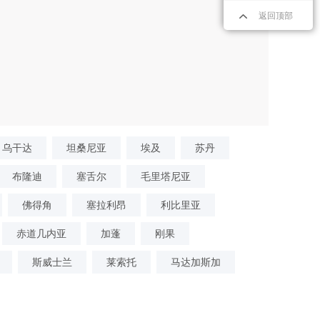
返回顶部
乌干达
坦桑尼亚
埃及
苏丹
布隆迪
塞舌尔
毛里塔尼亚
佛得角
塞拉利昂
利比里亚
赤道几内亚
加蓬
刚果
斯威士兰
莱索托
马达加斯加