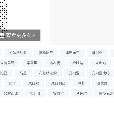
查看更多图片
阿尔及利亚
莫桑比克
津巴布韦
肯尼亚
厄立特里亚
索马里
吉布提
卢旺达
未命名
冈比亚
马里
布基纳法索
几内亚
几内亚比绍
贝宁
尼日尔
尼日利亚
中非
喀麦隆
普林西比
赞比亚
安哥拉
马拉维
博茨瓦纳