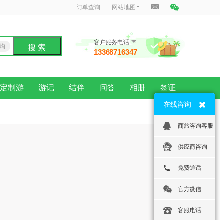
订单查询
网站地图
客户服务电话
沟
搜 索
13368716347
龙
定制游
游记
结伴
问答
相册
签证
在线咨询
商旅咨询客服
供应商咨询
免费通话
官方微信
客服电话