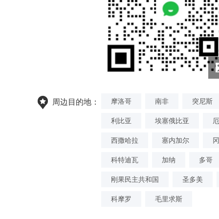
摩洛哥
南非
突尼斯
周边目的地：
利比亚
埃塞俄比亚
西撒哈拉
塞内加尔
科特迪瓦
加纳
多哥
刚果民主共和国
圣多美
科摩罗
毛里求斯