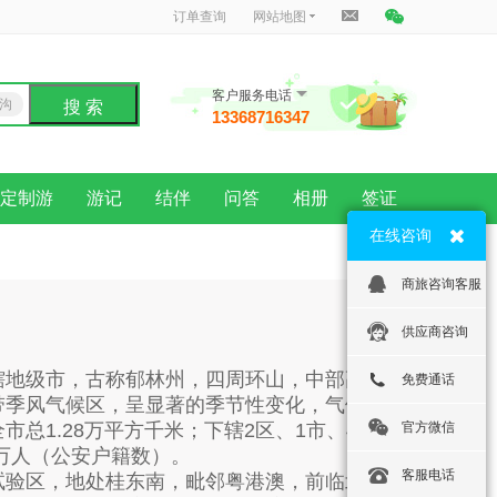
订单查询
网站地图
客户服务电话
沟
搜 索
13368716347
龙
定制游
游记
结伴
问答
相册
签证
在线咨询
商旅咨询客服
供应商咨询
辖地级市，古称郁林州，四周环山，中部高，
免费通话
带季风气候区，呈显著的季节性变化，气候暖
总1.28万平方千米；下辖2区、1市、4
官方微信
97万人（公安户籍数）。
客服电话
试验区，地处桂东南，毗邻粤港澳，前临北部