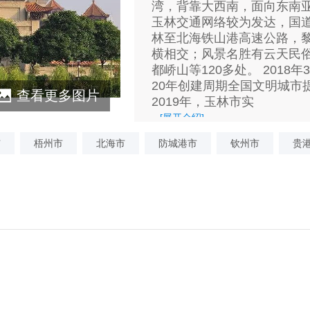
湾，背靠大西南，面向东南
玉林交通网络较为发达，国道
林至北海铁山港高速公路，
横相交；风景名胜有云天民
都峤山等120多处。 2018
20年创建周期全国文明城市
查看更多图片
2019年，玉林市实
...
[展开介绍]
市
梧州市
北海市
防城港市
钦州市
贵