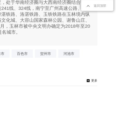
亚，处于华南经济圈与大西南经济圈结合部；
返回顶部
241线、324线，南宁至广州高速公路、玉
黎湛铁路、洛湛铁路、玉铁铁路在玉林境内纵
俗文化城、大容山国家森林公园、谢鲁山庄、
年3月，玉林市被中央文明办确定为2018年至20
提名城市。
港市
百色市
贺州市
河池市
更多