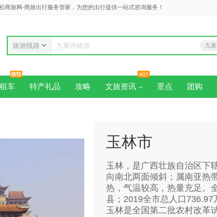
松商旅网-商旅出行服务管家，为您的出行提供一站式咨询服务！
旅游线路
九寨
九寨沟旅游
黄
租车
特产礼品
攻略
文旅资讯
景点
团购
玉林市
玉林，是广西壮族自治区下
向南北两面倾斜；属南亚热
热，气温较高，热量充足。全市
县；2019全市总人口736.
玉林是全国第二批农村改革