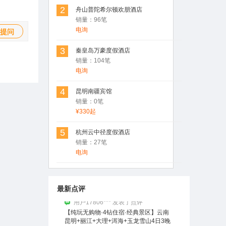
2
舟山普陀希尔顿欢朋酒店
销量：96笔
电询
提问
3
秦皇岛万豪度假酒店
销量：104笔
电询
用户Rosen 发表了点评
4
昆明南疆宾馆
昆明南疆宾馆
销量：0笔
性价比非常不错的一家酒店，在市中心，
¥330起
临近翠湖。
5
杭州云中径度假酒店
用户17806*** 发表了点评
销量：27笔
【纯玩无购物·4钻住宿·经典景区】云南
电询
昆明+丽江+大理+洱海+玉龙雪山4日3晚
精品跟团游
线路规划的可以，景点风景也不错。
最新点评
用户Rosen(罗) 发表了点评
姚安莲藕-楚雄特产
姚安莲藕非常不错，值得拥有