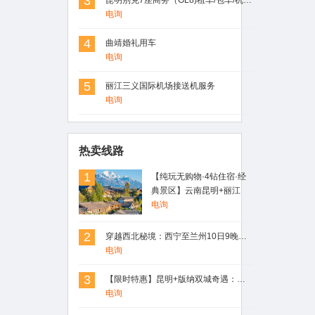
3
昆明别克7座商务（GL8)租车/包车/机场车站接送
电询
4
曲靖婚礼用车
电询
5
丽江三义国际机场接送机服务
电询
热卖线路
1
【纯玩无购物·4钻住宿·经
典景区】云南昆明+丽江
+大理+洱海+玉龙雪山4日3
电询
晚精品跟团游
2
穿越西北秘境：西宁至兰州10日9晚深度游，青海湖、德令哈、敦煌、嘉峪关、张掖一网打尽
电询
3
【限时特惠】昆明+版纳双城奇遇：野象谷探险+原始森林徒步，4日3晚跟团游，尊享舒适住宿！
电询