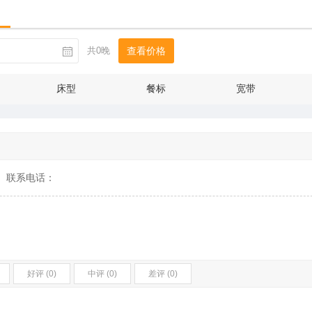
共0晚
查看价格
床型
餐标
宽带
联系电话：
好评 (0)
中评 (0)
差评 (0)