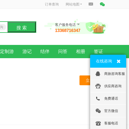
订单查询
网站地图
客户服务电话
沟
搜 索
13368716347
龙
定制游
游记
结伴
问答
相册
签证
在线咨询
商旅咨询客服
立即预订
供应商咨询
免费通话
官方微信
客服电话