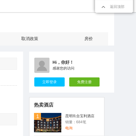
返回顶部
取消政策
房价
Hi，你好！
感谢您的访问
立即登录
免费注册
热卖酒店
1
昆明玖合宝利酒店
销量：684笔
电询