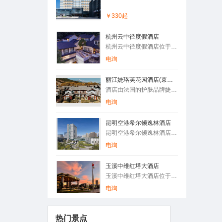
性价比非常不错的一家酒店，在市中心，
临近翠湖。
￥330起
杭州云中径度假酒店
用户17806*** 发表了点评
杭州云中径度假酒店位于西湖十景之一的“云栖竹径”景区内，由杭…
【纯玩无购物·4钻住宿·经典景区】云南
昆明+丽江+大理+洱海+玉龙雪山4日3晚
电询
精品跟团游
线路规划的可以，景点风景也不错。
丽江婕珞芙花园酒店(束河古镇店)Lijiang Jieluofu Garden Hotel (Shuhe Ancient Town)
酒店由法国的护肤品牌婕珞芙打造，坐落于◎東河古镇，游玩景点及…
用户Rosen(罗) 发表了点评
电询
姚安莲藕-楚雄特产
姚安莲藕非常不错，值得拥有
昆明空港希尔顿逸林酒店
昆明空港希尔顿逸林酒店位于云南滇中新区昆明空港经济区，距离昆…
电询
用户Rosen(罗) 发表了点评
香格里拉松茸
玉溪中维红塔大酒店
玉溪中维红塔大酒店位于云南省玉溪市红塔区红塔大道32号，是由…
品质非常不错，都是从大山里出来的没有
经过市场，直接发餐桌
电询
热门景点