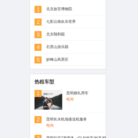
1
北京故宫博物院
2
七彩云南欢乐世界
3
北京颐和园
4
石景山游乐园
5
妙峰山风景区
热租车型
1
昆明婚礼用车
电询
2
昆明长水机场接送机服务
电询