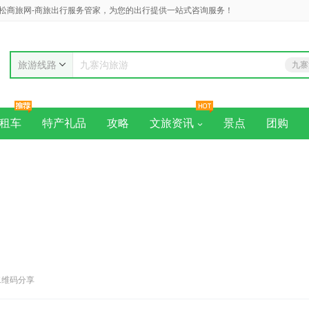
松商旅网-商旅出行服务管家，为您的出行提供一站式咨询服务！
旅游线路
九寨
九寨沟旅游
黄
租车
特产礼品
攻略
文旅资讯
景点
团购
二维码分享