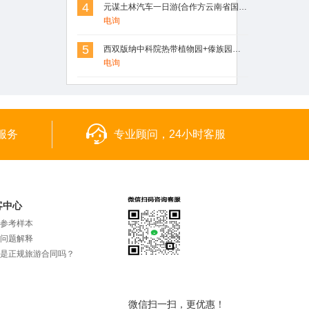
4
元谋土林汽车一日游{合作方云南省国旅}
电询
5
西双版纳中科院热带植物园+傣族园一日游
电询
服务
专业顾问，24小时客服
客中心
参考样本
问题解释
是正规旅游合同吗？
微信扫一扫，更优惠！