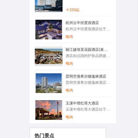
￥330起
杭州云中径度假酒店
杭州云中径度假酒店位于西湖十景之一的“云栖竹径”景区内，由杭…
电询
丽江婕珞芙花园酒店(束河古镇店)Lijiang Jieluofu Garden Hotel (Shuhe Ancient Town)
酒店由法国的护肤品牌婕珞芙打造，坐落于◎東河古镇，游玩景点及…
电询
昆明空港希尔顿逸林酒店
昆明空港希尔顿逸林酒店位于云南滇中新区昆明空港经济区，距离昆…
电询
玉溪中维红塔大酒店
玉溪中维红塔大酒店位于云南省玉溪市红塔区红塔大道32号，是由…
电询
热门景点