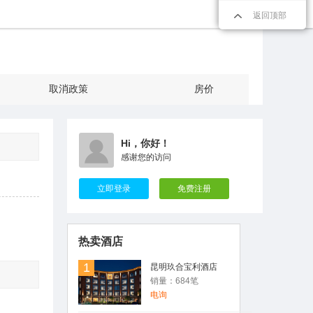
返回顶部
取消政策
房价
用户Rosen 发表了点评
Hi，你好！
昆明南疆宾馆
感谢您的访问
性价比非常不错的一家酒店，在市中心，
临近翠湖。
立即登录
免费注册
用户17806*** 发表了点评
【纯玩无购物·4钻住宿·经典景区】云南
昆明+丽江+大理+洱海+玉龙雪山4日3晚
热卖酒店
精品跟团游
1
线路规划的可以，景点风景也不错。
昆明玖合宝利酒店
销量：684笔
用户Rosen(罗) 发表了点评
电询
姚安莲藕-楚雄特产