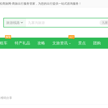
松商旅网-商旅出行服务管家，为您的出行提供一站式咨询服务！
旅游线路
九寨
九寨沟旅游
黄
租车
特产礼品
攻略
文旅资讯
景点
团购
二维码分享