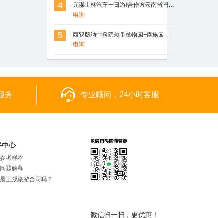
4
元谋土林汽车一日游{合作方云南省国旅}
电询
5
西双版纳中科院热带植物园+傣族园一日游
电询
服务
专业顾问，24小时客服
客中心
参考样本
问题解释
是正规旅游合同吗？
微信扫一扫，更优惠！