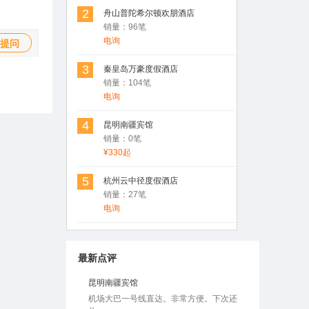
姚安莲藕非常不错，值得拥有
2
舟山普陀希尔顿欢朋酒店
销量：96笔
电询
提问
用户Rosen(罗) 发表了点评
3
秦皇岛万豪度假酒店
香格里拉松茸
销量：104笔
品质非常不错，都是从大山里出来的没有
电询
经过市场，直接发餐桌
4
昆明南疆宾馆
销量：0笔
用户Rosen(罗) 发表了点评
¥330起
昆明南疆宾馆
还可以，酒店再市中心，现在暂时没有开
5
杭州云中径度假酒店
业
销量：27笔
电询
用户Rosen(罗) 发表了点评
昆明南疆宾馆
机场大巴一号线直达。非常方便。下次还
最新点评
住
用户Rosen 发表了点评