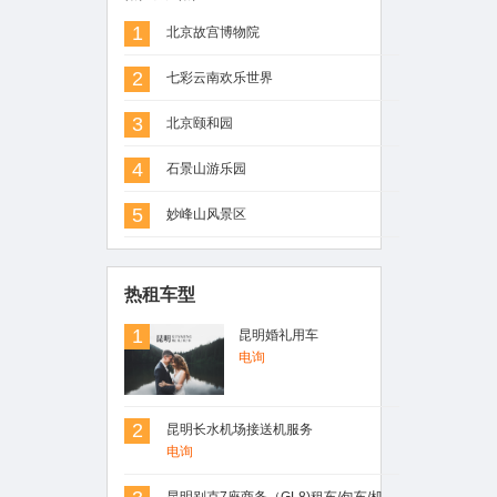
1
北京故宫博物院
2
七彩云南欢乐世界
3
北京颐和园
4
石景山游乐园
5
妙峰山风景区
热租车型
1
昆明婚礼用车
电询
2
昆明长水机场接送机服务
电询