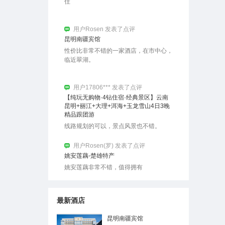
昆明南疆宾馆
性价比非常不错的一家酒店，在市中心，
临近翠湖。
用户17806*** 发表了点评
【纯玩无购物·4钻住宿·经典景区】云南
昆明+丽江+大理+洱海+玉龙雪山4日3晚
精品跟团游
线路规划的可以，景点风景也不错。
用户Rosen(罗) 发表了点评
姚安莲藕-楚雄特产
姚安莲藕非常不错，值得拥有
用户Rosen(罗) 发表了点评
香格里拉松茸
品质非常不错，都是从大山里出来的没有
最新酒店
经过市场，直接发餐桌
昆明南疆宾馆