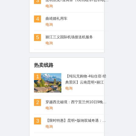
3
昆明别克7座商务（GL8)租车/包车/机场车站接送
电询
4
曲靖婚礼用车
电询
5
丽江三义国际机场接送机服务
电询
热卖线路
1
【纯玩无购物·4钻住宿·经
典景区】云南昆明+丽江
+大理+洱海+玉龙雪山4日3
电询
晚精品跟团游
2
穿越西北秘境：西宁至兰州10日9晚深度游，青海湖、德令哈、敦煌、嘉峪关、张掖一网打尽
电询
3
【限时特惠】昆明+版纳双城奇遇：野象谷探险+原始森林徒步，4日3晚跟团游，尊享舒适住宿！
电询