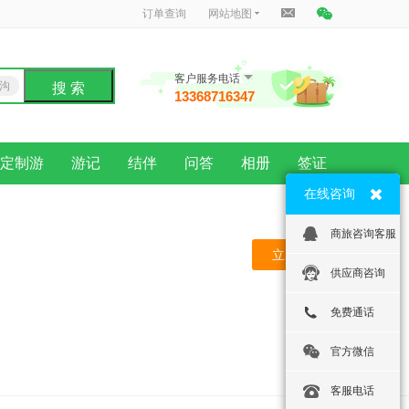
订单查询
网站地图
客户服务电话
沟
搜 索
13368716347
龙
定制游
游记
结伴
问答
相册
签证
在线咨询
商旅咨询客服
立即预订
供应商咨询
免费通话
官方微信
客服电话